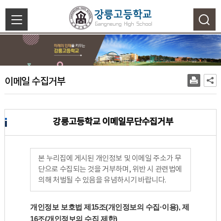
색
닫
기
이
이메일 수집거부
메
일
수
집
강릉고등학교 이메일무단수집거부
거
부
본 누리집에 게시된 개인정보 및 이메일 주소가 무
단으로 수집되는 것을 거부하며, 위반 시 관련법에
의해 처벌될 수 있음을 유념하시기 바랍니다.
개인정보 보호법 제15조(개인정보의 수집·이용), 제
16조(개인정보의 수집 제한)