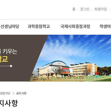
홈
로그인
회원가입
선생님마당
과학중점학교
국제사회중점과정
학생마
알림마당
공지사항
지사항