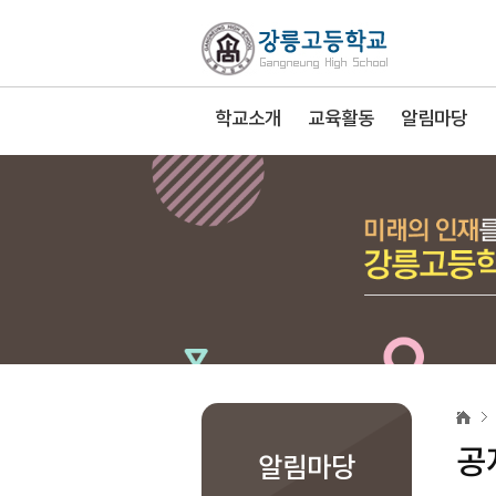
학교소개
교육활동
알림마당
공
지
사
공
항
알림마당