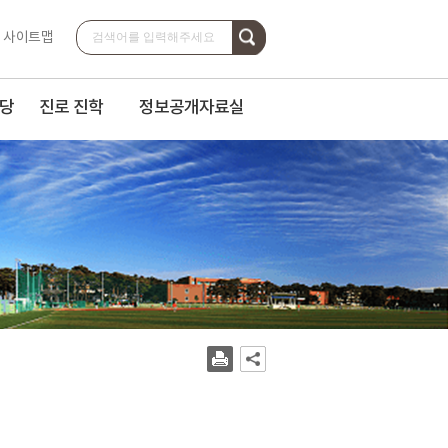
검
검색
사이트맵
색
당
진로 진학
정보공개자료실