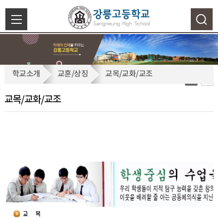
색
닫
기
교
학교소개
교훈/상징
교목/교화/교조
목/
교
교목/교화/교조
화/
교
조